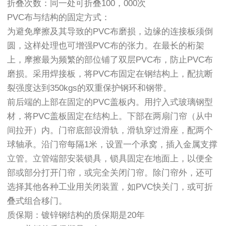
折叠次数：同一处可折叠100，000次
PVC布与结构的固定方式：
为避免摩擦及其导致的PVC布磨损，边缘的连接板须倒
圆，这样处理也可增强PVC布的张力。在最长的桁架
上，摩擦最为频繁的部位铺了双层PVC布，防止PVC布
磨损。采用焊接板，将PVC布固定在钢结构上，配抗断
裂强度达到350kgs的双重保护钢环和钢带。
前后端的上部在固定的PVC盖板内。用拧入式玻璃钢型
材，将PVC盖板固定在结构上。下部在两扇门帘（从中
间拉开）内。门帘底部设滑轨，滑轨穿过滑座，配两个
球轴承。沿门帘每隔1米，设置一个承窝，插入金属支撑
立管。立管端部安装锁具，锁具固定在地面上，以便全
部或部分打开门帘，或完全关闭门帘。除门帘外，还可
选择其他各种工业用关闭装置，如PVC快关门，或可折
叠式组合移门。
质保期：镀锌钢结构的质保期是20年