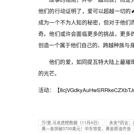
他们的行动证明了，爱可以超越一切的
成为一个不为人知的秘密，但对于他们而
奇。他们或许会面临更多的挑战，更多
创造一个属于他们自己的、跨越种族与
他们的爱，如同提瓦特大陆上最璀
的光芒。
活动：【
8cjVGdkyAuHwSRRkeCZXbTJ
万!里,马龙虎榜数据（11月4日）
永安?药业：
黄—金突破3700美元！中东惊变，黄金原油齐涨