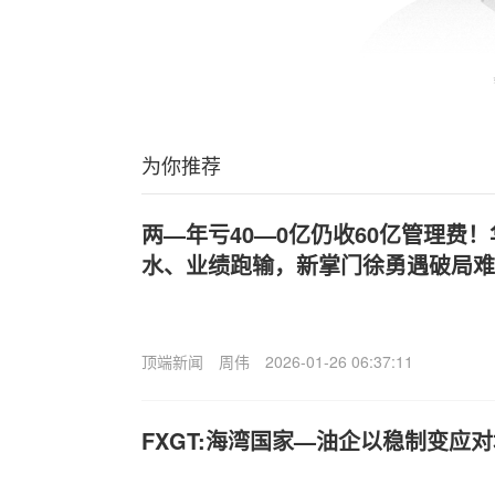
为你推荐
两—年亏40—0亿仍收60亿管理费
水、业绩跑输，新掌门徐勇遇破局难
顶端新闻
周伟
2026-01-26 06:37:11
FXGT:海湾国家—油企以稳制变应