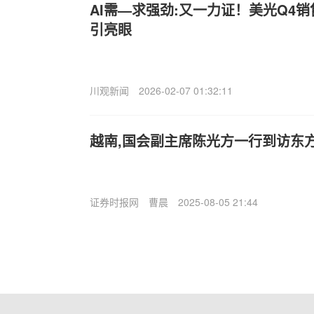
AI需—求强劲:又一力证！美光Q4销
引亮眼
川观新闻
2026-02-07 01:32:11
越南,国会副主席陈光方一行到访东
证券时报网
曹晨
2025-08-05 21:44