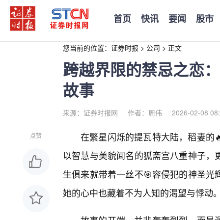
首页
快讯
要闻
股市
您当前的位置：
证券时报
>
公司
>
正文
跨越界限的禁忌之恋：
故事
来源：证券时报网
作者：周伟
2026-02-08 08
在繁星闪烁的提瓦特大陆，稻妻的
点赞
以智慧与美貌闻名的狐斋宫八重神子，
生俱来就带着一丝不🎯容侵犯的神圣光
她的心中也藏着不为人知的渴望与悸动