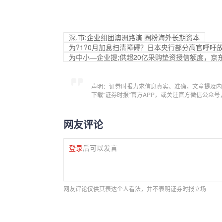
深.市:企业组团澳洲路演 圈粉海外长期资本
为?1?0月加息扫清障碍？日本央行部分高官呼吁
为中小—企业提;供超20亿采购垫资授信额度，京东企
声明：证券时报力求信息真实、准确，文章提及内
下载“证券时报”官方APP，或关注官方微信公众
网友评论
登录
后可以发言
网友评论仅供其表达个人看法，并不表明证券时报立场