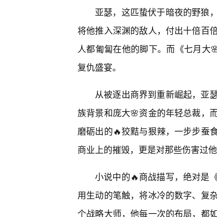
亚瑟，这匹蛰伏于暗夜的野狼
将他推入深渊的敌人，付出十倍百
人都匍匐在他的脚下。而《七月大
复仇盛宴。
从被逐出商界到重新崛起，亚
族背景和庞大🌸资金的年轻总裁，
磨砺出的🔥狡黠与狠辣，一步步蚕食
商业上的摧毁，更是对那些伤害过他
小说中的🔥商战描写，绝对是
用生动的笔触，将冰冷的数字、复
个战略大师，他每一次的布局，都