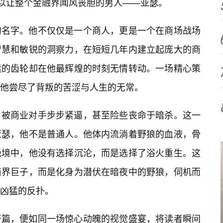
足以让整个金融界闻风丧胆的男人——亚瑟。
的名字。他不仅仅是一个商人，更是一个在商场战场
智慧和敏锐的洞察力，在短短几年内建立起庞大的商
运的齿轮却在他最辉煌的时刻无情转动。一场精心策
他尝尽了背叛的苦涩与人生的无常。
，被商业对手步步紧逼，甚至险些丧命于暗杀。这一
亚瑟，他不是普通人。他体内流淌着野狼的血液，骨
绝境中，他没有选择沉沦，而是选择了浴火重生。这
商界巨子，而是化身为潜伏在暗夜中的野狼，伺机而
最凶猛的反扑。
开篇，便如同一场惊心动魄的视觉盛宴，将读者瞬间