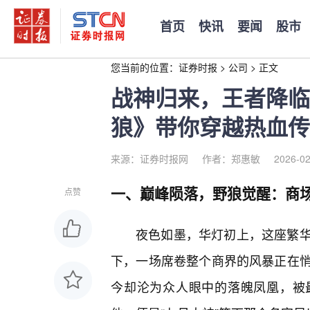
首页
快讯
要闻
股市
您当前的位置：
证券时报
>
公司
>
正文
战神归来，王者降临
狼》带你穿越热血传
来源：证券时报网
作者：郑惠敏
2026-02
一、巅峰陨落，野狼觉醒：商
点赞
夜色如墨，华灯初上，这座繁
下，一场席卷整个商界的风暴正在
今却沦为众人眼中的落魄凤凰，被