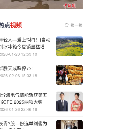
热点
视频
换一换
年轻人—爱上“冰”{！}自动
制冰冰箱今夏销量猛增
2026-01-23 12:53:18
华胜天成跌停<>:
2026-02-06 15:03:18
上?海电气储能斩获第五
届CFE 2025两项大奖
2026-01-26 22:46:18
长青?股—份选举刘俊为