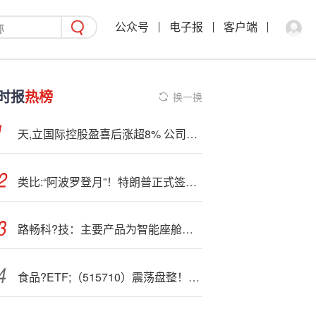
公众号
电子报
客户端
时报
热榜
换一换
天,立国际控股盈喜后涨超8% 公司预计截至8月底年度纯利同比增长约17%
类比:“阿波罗登月”！特朗普正式签署“创世纪计划”，汇聚美国资源，推动AI研究
路畅科?技：主要产品为智能座舱、智能辅助驾驶及智能网联相关产品
食品?ETF;（515710）震荡盘整！吃喝板块估值接近10年低位，左侧布局时机已至？