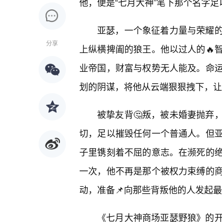
他，便是“七月大神”笔下那个名字
亚瑟，一个象征着力量与荣耀
分享
上纵横捭阖的狼王。他以过人的🔥
业帝国，财富与权势无人能及。命
划的阴谋，将他从云端狠狠拽下，让
被挚友背🤔叛，被未婚妻抛弃
切，足以摧毁任何一个普通人。但
子里镌刻着不屈的意志。在濒死的
一次，他不再是那个被权力束缚的
动，准备📌向那些背叛他的人发起
《七月大神商场亚瑟野狼》的