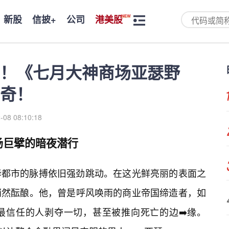
新股
信披+
公司
港美股
！《七月大神商场亚瑟野
奇！
-08 08:10:18
场巨擘的暗夜潜行
华都市的脉搏依旧强劲跳动。在这光鲜亮丽的表面之
悄然酝酿。他，曾是呼风唤雨的商业帝国缔造者，如
最信任的人剥夺一切，甚至被推向死亡的边➡️缘。