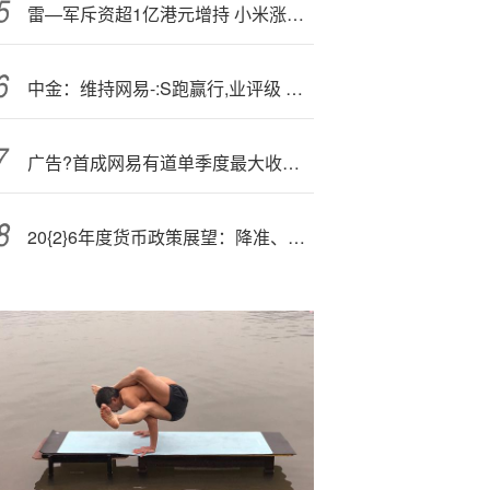
雷—军斥资超1亿港元增持 小米涨超5%
中金：维持网易-:S跑赢行,业评级 目标价263港元
广告?首成网易有道单季度最大收入来源网易有道三季度净利润下滑99%
20{2}6年度货币政策展望：降准、降息与国债买卖常态化 | 研报精选