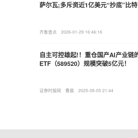
萨尔瓦;多斥资近1亿美元“抄底”比
齐鲁壹点
2026-01-29 16:46:16
自主可控雄起!！重仓国产AI产业链
ETF（589520）规模突破5亿元！
证券时报网
曹晨
2025-08-05 21:44