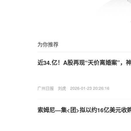
为你推荐
近34.亿！A股再现“天价离婚案”
广州日报
刘虎
2026-01-23 20:26:16
索姆尼—集<团>拟以约16亿美元收