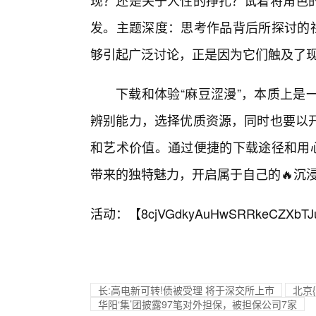
现？还是关于人性的挣扎？试着将角色
发。主题深度：思考作品背后所探讨的社
够引起广泛讨论，正是因为它们触及了
下载和体验“麻豆涩漫”，本质上是
辨别能力，选择优质资源，同时也要以
和艺术价值。通过便捷的下载途径和用心
带来的独特魅力，开启属于自己的🔥沉
活动：【
8cjVGdkyAuHwSRRkeCZXbTJ
长:高电新可转!债被受理 将于深交所上市
北京
华阳‘集’团披露97笔对外担保，被担保公司7家