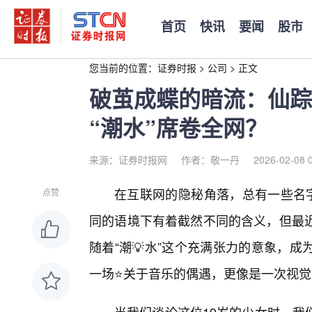
首页
快讯
要闻
股市
您当前的位置：
证券时报
>
公司
>
正文
破茧成蝶的暗流：仙踪林
“潮水”席卷全网？
来源：证券时报网
作者：敬一丹
2026-02-08 
在互联网的隐秘角落，总有一些名字
点赞
同的语境下有着截然不同的含义，但最近，
随着“潮💡水”这个充满张力的意象，
一场⭐关于音乐的偶遇，更像是一次视