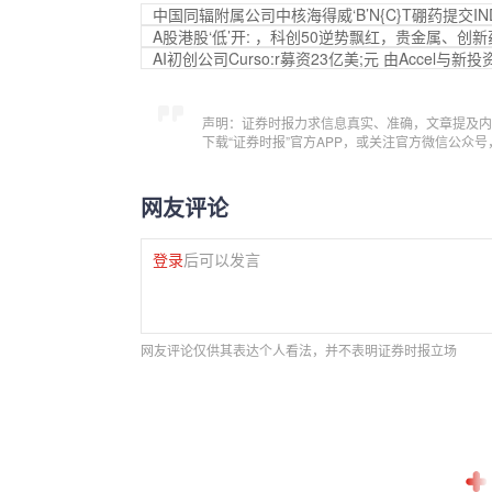
中国同辐附属公司中核海得威‘B’N{C}T硼药提交I
A股港股‘低’开: ，科创50逆势飘红，贵金属、创
AI初创公司Curso:r募资23亿美;元 由Accel与新
声明：证券时报力求信息真实、准确，文章提及内
下载“证券时报”官方APP，或关注官方微信公众
网友评论
登录
后可以发言
网友评论仅供其表达个人看法，并不表明证券时报立场